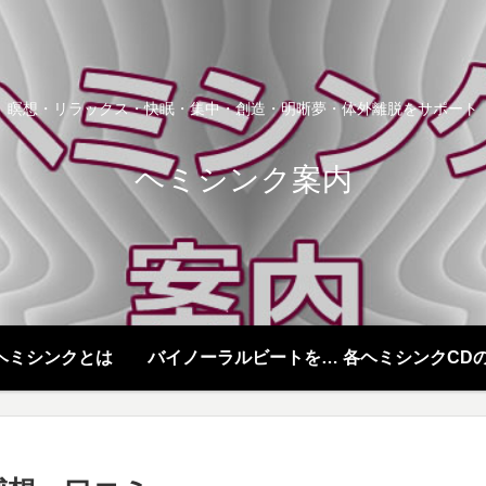
瞑想・リラックス・快眠・集中・創造・明晰夢・体外離脱をサポート
ヘミシンク案内
ヘミシンクとは
バイノーラルビートを聞く
各ヘミシンクCD