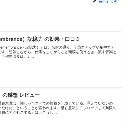
hemisinc-ttr
mbrance）記憶力 の効果・口コミ
membrance・記憶力）』は、名前の通り、記憶力アップや集中力ア
です。勉強しながら、仕事をしながらなど頭脳を使うときに流す音楽と
作曲演奏は、J....
』の感想 レビュー
潜在意識は、関わったすべての情報を記憶している。覚えていないの
いだけだ」ということが言われます。潜在意識にアプローチして無限の
報にアクセスする」は、こうし...