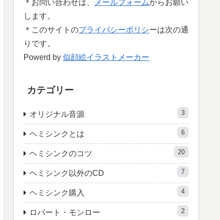
＊お問い合わせは、
メールフォーム
からお願い
します。
＊このサイトの
プライバシーポリシ
ーは次の通
りです。
Powerd by
似顔絵イラストメーカー
カテゴリー
3
オリジナル音源
6
ヘミシンクとは
20
ヘミシンクのコツ
7
ヘミシンク以外のCD
4
ヘミシンク購入
2
ロバート・モンロー