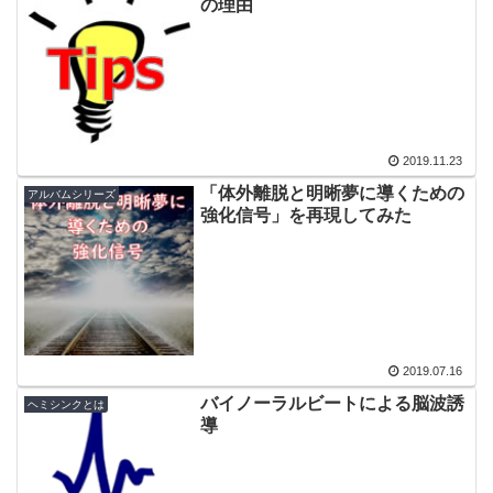
の理由
2019.11.23
「体外離脱と明晰夢に導くための
アルバムシリーズ
強化信号」を再現してみた
2019.07.16
バイノーラルビートによる脳波誘
ヘミシンクとは
導