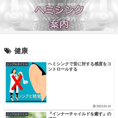
瞑想・リラックス・快眠・集中・創造・明晰夢・体外離脱をサポート
ヘミシンク案内
健康
ヘミシンクで音に対する感度をコ
シングルタイトル
ントロールする
2023.02.14
『インナーチャイルドを癒す』の
シングルタイトル