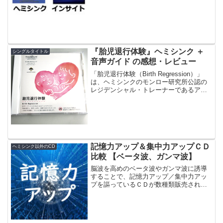
法を使っていますが、ヘミシンクの方が
シャープで大きいことがわかります。こ
れに対して、インサイトのバイノーラル
ビートは音量が小さいです。
『胎児退行体験』ヘミシンク ＋
シングルタイトル
音声ガイド の感想・レビュー
「胎児退行体験（Birth Regression）」
は、ヘミシンクのモンロー研究所公認の
レジデンシャル・トレーナーであるアク
アヴィジョン・アカデミーのオリジナル
作品です。内容は、ヘミシンクのメタミ
ュージック「The Return（ザ・リター...
記憶力アップ＆集中力アップＣＤ
ヘミシンク以外のCD
比較 【ベータ波、ガンマ波】
脳波を高めのベータ波やガンマ波に誘導
することで、記憶力アップ／集中力アッ
プを謳っているＣＤが数種類販売されて
います。今回の記事では、それらのＣＤ
を比較し、どれが良いか検討していま
す。脳波誘導系記憶力アップ＆集中力ア
ップＣＤの効果最近、いくつ...