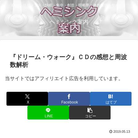
瞑想・リラックス・快眠・集中・創造・明晰夢・体外離脱をサポート
ヘミシンク案内
『ドリーム・ウォーク』ＣＤの感想と周波
数解析
当サイトではアフィリエイト広告を利用しています。
X
Facebook
はてブ
LINE
コピー
2019.05.13