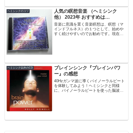
人気の瞑想音楽 （ヘミシンク
ヘミシンクのコツ
他） 2023年 おすすめは…
音楽に意識を置く音楽瞑想は、瞑想（マ
インドフルネス）の１つとして、始めや
すく続けやすいのでお勧めです。現在人
気がある瞑想向きの音楽をヘミシンクか
ら5曲、その他から6曲紹介します。
ブレインシンク『ブレインパワ
ヘミシンク以外のCD
ー』の感想
40Hzガンマ波に導くバイノーラルビート
を体験してみよう！ヘミシンクと同様
に、バイノーラルビートを使った脳波誘
導ＣＤや音源を提供しているのがブレイ
ンシンクです。今回は、その中から『ブ
レインパワー』を紹介します。