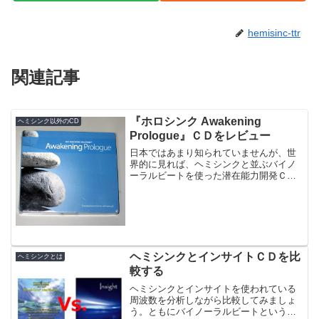
hemisinc-ttr
関連記事
『ホロシンク Awakening
ヘミシンク以外のCD
Prologue』ＣＤをレビュー
日本ではあまり知られていませんが、世
界的に見れば、ヘミシンクと並ぶバイノ
ーラルビートを使った潜在能力開発ＣＤ
と言えば、ホロシンクです。今回はホロ
シンクの入門編「Awakening Prologue」
ＣＤ 3枚組のレビューを書いてみたいと
思い...
ヘミシンクとインサイトＣＤを比
ヘミシンクとは
較する
ヘミシンクとインサイトを使われている
周波数を分析しながら比較してみましょ
う。ともにバイノーラルビートという手