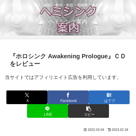
瞑想・リラックス・快眠・集中・創造・明晰夢・体外離脱をサポート
ヘミシンク案内
『ホロシンク Awakening Prologue』ＣＤ
をレビュー
当サイトではアフィリエイト広告を利用しています。
X
Facebook
はてブ
LINE
コピー
2022.03.04
2023.02.18