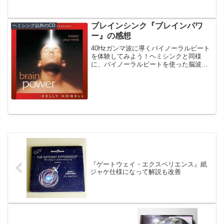
ビートは音量が小さいです。
ブレインシンク『ブレインパワ
ヘミシンク以外のCD
ー』の感想
40Hzガンマ波に導くバイノーラルビート
を体験してみよう！ヘミシンクと同様
に、バイノーラルビートを使った脳波誘
導ＣＤや音源を提供しているのがブレイ
ンシンクです。今回は、その中から『ブ
レインパワー』を紹介します。
『ゲートウェイ・エクスペリエンス』紙
ジャケ仕様になって解説も改善