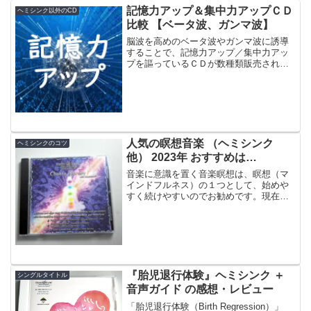
記憶力アップ＆集中力アップＣＤ
ヘミシンク以外のCD
比較 【ベータ波、ガンマ波】
脳波を高めのベータ波やガンマ波に誘導
することで、記憶力アップ／集中力アッ
プを謳っているＣＤが数種類販売されて
います。今回の記事では、それらのＣＤ
を比較し、どれが良いか検討していま
す。脳波誘導系記憶力アップ＆集中力ア
ップＣＤの効果最近、いくつ...
人気の瞑想音楽 （ヘミシンク
ヘミシンクのコツ
他） 2023年 おすすめは…
音楽に意識を置く音楽瞑想は、瞑想（マ
インドフルネス）の１つとして、始めや
すく続けやすいのでお勧めです。現在人
気がある瞑想向きの音楽をヘミシンクか
ら5曲、その他から6曲紹介します。
『胎児退行体験』ヘミシンク ＋
シングルタイトル
音声ガイド の感想・レビュー
「胎児退行体験（Birth Regression）」