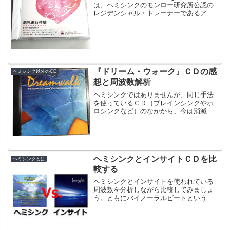
は、ヘミシンクのモンロー研究所公認の
レジデンシャル・トレーナーであるアク
アヴィジョン・アカデミーのオリジナル
作品です。内容は、ヘミシンクのメタミ
ュージック「The Return（ザ・リター...
『ドリーム・ウォーク』ＣＤの感
ヘミシンク以外のCD
想と周波数解析
ヘミシンクではありませんが、同じ手法
を使っているＣＤ（ブレインシンクやホ
ロシンクなど）のなかから、今は消滅し
てしまったImmrama Instituteの『ドリー
ム・ウォーク』ＣＤを紹介します。『ド
リーム・ウォーク』ＣＤは、明晰夢トレ
ーニン...
ヘミシンクとインサイトＣＤを比
ヘミシンクとは
較する
ヘミシンクとインサイトを使われている
周波数を分析しながら比較してみましょ
う。ともにバイノーラルビートという手
法を使っていますが、ヘミシンクの方が
シャープで大きいことがわかります。こ
れに対して、インサイトのバイノーラル