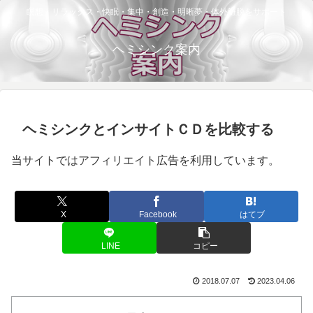
瞑想・リラックス・快眠・集中・創造・明晰夢・体外離脱をサポート
ヘミシンク案内
ヘミシンクとインサイトＣＤを比較する
当サイトではアフィリエイト広告を利用しています。
X
Facebook
はてブ
LINE
コピー
2018.07.07
2023.04.06