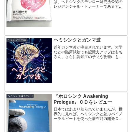
は、ヘミシンクのモンロー研究所公認の
レジデンシャル・トレーナーであるアク
アヴィジョン・アカデミーのオリジナル
作品です。内容は、ヘミシンクのメタミ
ュージック「The Return（ザ・リター...
ヘミシンクとガンマ波
ヘミシンクとは
近年ガンマ波が注目されています。大学
などの臨床試験でも記憶力アップはもち
ろん、さらに認知症の予防や改善にも可
能性があることが期待されているからで
す。では、ヘミシンクには、ガンマ波誘
導のものがあるのでしょうか？
『ホロシンク Awakening
ヘミシンク以外のCD
Prologue』ＣＤをレビュー
日本ではあまり知られていませんが、世
界的に見れば、ヘミシンクと並ぶバイノ
ーラルビートを使った潜在能力開発ＣＤ
と言えば、ホロシンクです。今回はホロ
シンクの入門編「Awakening Prologue」