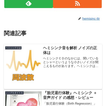
hemisinc-ttr
関連記事
ヘミシンク音を解析 ノイズの正
ヘミシンクとは
体は
ヘミシンクＣＤのなかには、聞いている
とシャーというような小さいノイズが聞
こえるものがあります。ヘミシンクは、
当初はカセットテープで発売されていま
したので、これをヒスノイズ（テープ特
有のサーという高周波を含むノイズ）と
思っていた人も多いようで...
『胎児退行体験』ヘミシンク ＋
シングルタイトル
音声ガイド の感想・レビュー
「胎児退行体験（Birth Regression）」