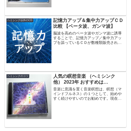
ＣＤ 3枚組のレビューを書いてみたいと
思い...
記憶力アップ＆集中力アップＣＤ
ヘミシンク以外のCD
比較 【ベータ波、ガンマ波】
脳波を高めのベータ波やガンマ波に誘導
することで、記憶力アップ／集中力アッ
プを謳っているＣＤが数種類販売されて
います。今回の記事では、それらのＣＤ
を比較し、どれが良いか検討していま
す。脳波誘導系記憶力アップ＆集中力ア
ップＣＤの効果最近、いくつ...
人気の瞑想音楽 （ヘミシンク
ヘミシンクのコツ
他） 2023年 おすすめは…
音楽に意識を置く音楽瞑想は、瞑想（マ
インドフルネス）の１つとして、始めや
すく続けやすいのでお勧めです。現在人
気がある瞑想向きの音楽をヘミシンクか
ら5曲、その他から6曲紹介します。