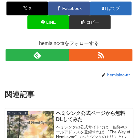
X
Facebook
はてブ
LINE
コピー
hemisinc-ttrをフォローする
hemisinc-ttr
関連記事
ヘミシンク公式ページから無料
マインドフード
DLしてみた
ヘミシンクの公式サイトでは、名前やメ
ールアドレスを登録すれば、"The Way of
Hemi-sync" （ヘミシンクの方法）という