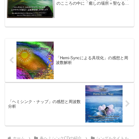
のこころの中に「癒しの場所＝聖なる領
域」を作るＣＤです。ヘミシンクの分類
では、マインドフードになります。スト
リーム・ヘブンの概要トラック1（30分）
は、音声ガイダンス...
「Hemi-Syncによる具現化」の感想と周
波数解析
「ヘミシンク・ナップ」の感想と周波数
分析
ホーム
各ヘミシンクCDの紹介
シングルタイトル