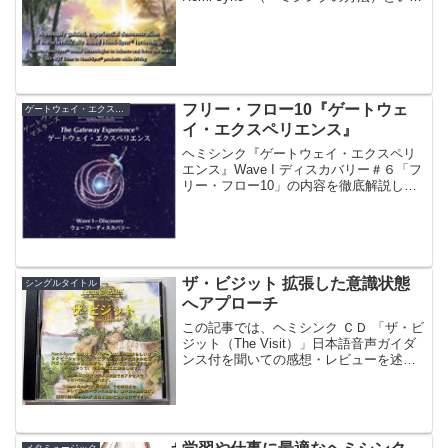
アルバムのmp3版を無料でダウンロード
できます。ヘミシンク "The Way of
Hemi-sync" ...
フリー・フロー10『ゲートウェ
ゲートウェイ・エクスペリエンス
イ・エクスペリエンス』
ヘミシンク『ゲートウェイ・エクスペリ
エンス』Wave I ディスカバリー＃６「フ
リー・フロー10」の内容を徹底解説しま
す。ヘミシンク周波数も解析しながら、
再現してみたいと思います。
ザ・ビジット 拡張した意識状態
シングルタイトル
へアプローチ
この記事では、ヘミシンク ＣＤ 「ザ・ビ
ジット（The Visit）」日本語音声ガイダ
ンス付を聞いての感想・レビューを述べ
ています。ザ・ビジットの概要ヘミシン
ク「ザ・ビジット」はマインドフードに
分類されるＣＤです。内容は、CDジャケ
ットの説...