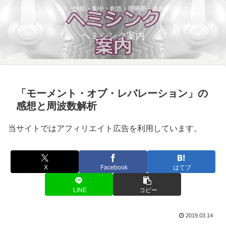
瞑想・リラックス・快眠・集中・創造・明晰夢・体外離脱をサポート
ヘミシンク案内
「モーメント・オブ・レバレーション」の
感想と周波数解析
当サイトではアフィリエイト広告を利用しています。
X
Facebook
はてブ
LINE
コピー
2019.03.14