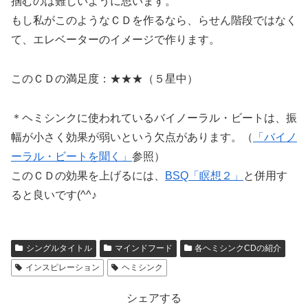
掴むのは難しいように思います。
もし私がこのようなＣＤを作るなら、らせん階段ではなく
て、エレベーターのイメージで作ります。
このＣＤの満足度：★★★（５星中）
＊ヘミシンクに使われているバイノーラル・ビートは、振
幅が小さく効果が弱いという欠点があります。（
「バイノ
ーラル・ビートを聞く」
参照）
このＣＤの効果を上げるには、
BSQ「瞑想２」
と併用す
ると良いです(^^♪
シングルタイトル
マインドフード
各ヘミシンクCDの紹介
インスピレーション
ヘミシンク
シェアする