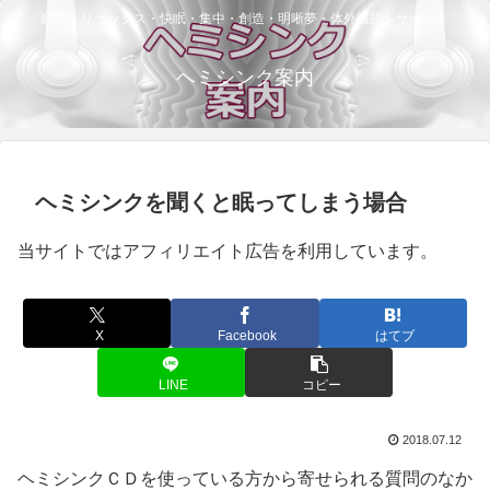
瞑想・リラックス・快眠・集中・創造・明晰夢・体外離脱をサポート
ヘミシンク案内
ヘミシンクを聞くと眠ってしまう場合
当サイトではアフィリエイト広告を利用しています。
X
Facebook
はてブ
LINE
コピー
2018.07.12
ヘミシンクＣＤを使っている方から寄せられる質問のなか