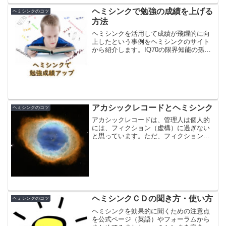
ヘミシンクで勉強の成績を上げる
ヘミシンクのコツ
方法
ヘミシンクを活用して成績が飛躍的に向
上したという事例をヘミシンクのサイト
から紹介します。IQ70の限界知能の孫が
オールＡ（日本でいうとオール５）を取
った話や注意力散漫の娘がちゃんと勉強
するようになった話があがっています。
アカシックレコードとヘミシンク
ヘミシンクのコツ
アカシックレコードは、管理人は個人的
には、フィクション（虚構）に過ぎない
と思っています。ただ、フィクションと
はいえそれなりに有用かとは思います
が、なるべく距離を置いて客観的にお話
したいと思います。＊アカシックレコー
ドの信者の方からすると不快...
ヘミシンクＣＤの聞き方・使い方
ヘミシンクのコツ
ヘミシンクを効果的に聞くための注意点
を公式ページ（英語）やフォーラムから