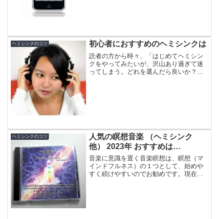
ます。
初心者におすすめのヘミシンクは
ヘミシンクのコツ
読者の方から時々、「はじめてヘミシン
クをやってみたいが、沢山あり過ぎて迷
ってしまう。どれを選んだら良いか？」
というご質問を頂くことがあります。こ
れに対して管理人は、なかに含まれてい
るヘミシンク周波数を解析したうえで、
以下のように考えています...
人気の瞑想音楽 （ヘミシンク
ヘミシンクのコツ
他） 2023年 おすすめは…
音楽に意識を置く音楽瞑想は、瞑想（マ
インドフルネス）の１つとして、始めや
すく続けやすいのでお勧めです。現在人
気がある瞑想向きの音楽をヘミシンクか
ら5曲、その他から6曲紹介します。