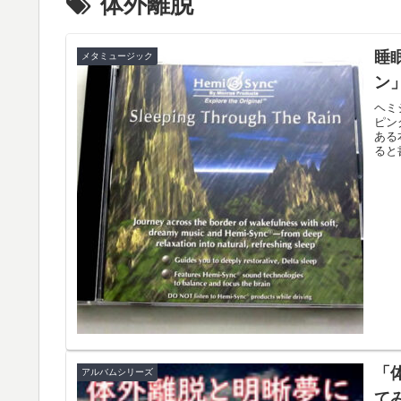
体外離脱
睡
メタミュージック
ン
ヘミ
ピング
ある
ると
「
アルバムシリーズ
て