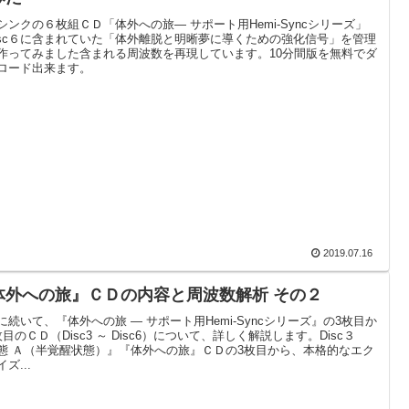
シンクの６枚組ＣＤ「体外への旅― サポート用Hemi-Syncシリーズ」
isc６に含まれていた「体外離脱と明晰夢に導くための強化信号」を管理
作ってみました含まれる周波数を再現しています。10分間版を無料でダ
ロード出来ます。
2019.07.16
体外への旅』ＣＤの内容と周波数解析 その２
に続いて、『体外への旅 ― サポート用Hemi-Syncシリーズ』の3枚目か
枚目のＣＤ（Disc3 ～ Disc6）について、詳しく解説します。Disc３
態 Ａ（半覚醒状態）』『体外への旅』ＣＤの3枚目から、本格的なエク
ズ...