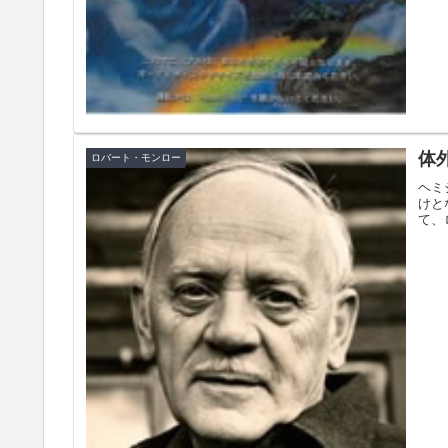
体
ロバート・モンロー
ヘミ
けと
て、