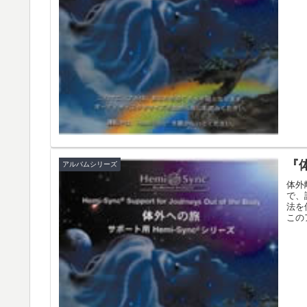
『
アルバムシリーズ
体外
で、
法を
この