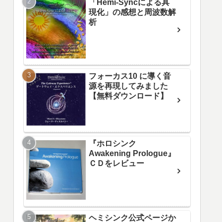
「Hemi-Syncによる具
現化」の感想と周波数解
析
フォーカス10 に導く音
源を再現してみました
【無料ダウンロード】
『ホロシンク
Awakening Prologue』
ＣＤをレビュー
ヘミシンク公式ページか