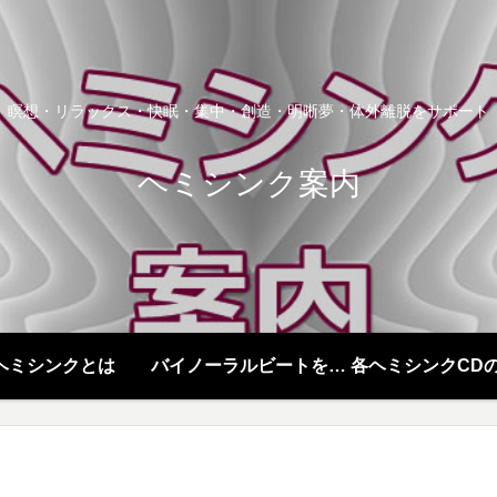
瞑想・リラックス・快眠・集中・創造・明晰夢・体外離脱をサポート
ヘミシンク案内
ヘミシンクとは
バイノーラルビートを聞く
各ヘミシンクCD