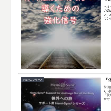
ヘミ
のD
人も
ウン
『
アルバムシリーズ
前回
ら6
『状
ササイ