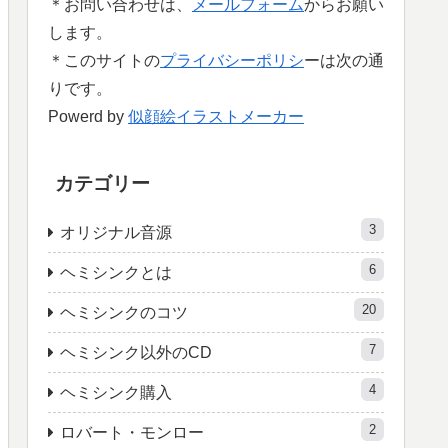
＊お問い合わせは、
メールフォーム
からお願い
します。
＊このサイトの
プライバシーポリシ
ーは次の通
りです。
Powerd by
似顔絵イラストメーカー
カテゴリー
3
オリジナル音源
6
ヘミシンクとは
20
ヘミシンクのコツ
7
ヘミシンク以外のCD
4
ヘミシンク購入
2
ロバート・モンロー