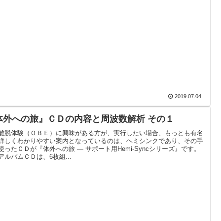
2019.07.04
体外への旅』ＣＤの内容と周波数解析 その１
離脱体験（ＯＢＥ）に興味がある方が、実行したい場合、もっとも有名
詳しくわかりやすい案内となっているのは、ヘミシンクであり、その手
使ったＣＤが『体外への旅 ― サポート用Hemi-Syncシリーズ』です。
アルバムＣＤは、6枚組...