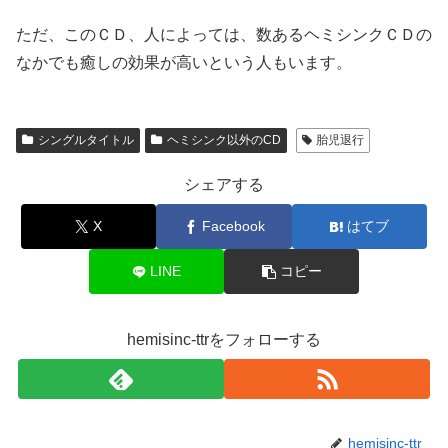
ただ、このＣＤ、人によっては、数あるヘミシンクＣＤの
なかでも癒しの効果が高いという人もいます。
シングルタイトル
ヘミシンク以外のCD
胎児退行
シェアする
X
Facebook
はてブ
LINE
コピー
hemisinc-ttrをフォローする
hemisinc-ttr