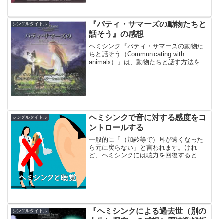
ミナを向上させたり、ある...
『パティ・サマーズの動物たちと
シングルタイトル
話そう』の感想
ヘミシンク『パティ・サマーズの動物た
ちと話そう（Communicating with
animals）』は、動物たちと話す方法を身
につけるトレーニングをするためのＣＤ
です。動物たちと話すことは、テレパシ
ーの１種と考えられています。しかし、
そ...
ヘミシンクで音に対する感度をコ
シングルタイトル
ントロールする
一般的に「（加齢等で）耳が遠くなった
ら元に戻らない」と言われます。けれ
ど、ヘミシンクには聴力を回復すると謳
っているＣＤがあります。それが、Hemi-
sync「Sensory: Hearing」です。
『ヘミシンクによる過去世（別の
シングルタイトル