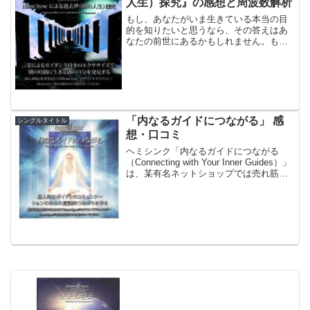
人生）探究』の感想と周波数解析
もし、あなたがいま生きている本当の目
的を知りたいと思うなら、その答えはあ
なたの前世にあるかもしれません。も
し、あなたが深く悩んでいることがある
なら、その原因と解決法は、あなたの前
世を見ることで見つかるかもしれませ
ん。ヘミシンクでは、「体外離...
「内なるガイドにつながる」 感
シングルタイトル
想・口コミ
ヘミシンク「内なるガイドにつながる
（Connecting with Your Inner Guides）」
は、某有名ネットショップでは売れ筋１
位となっているなど大変人気のあるシン
グルタイトルＣＤです。チャネリング
は、神、ハイヤーセルフ、霊、...