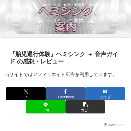
瞑想・リラックス・快眠・集中・創造・明晰夢・体外離脱をサポート
ヘミシンク案内
『胎児退行体験』ヘミシンク ＋ 音声ガイ
ド の感想・レビュー
当サイトではアフィリエイト広告を利用しています。
X
Facebook
はてブ
LINE
コピー
2022.01.13