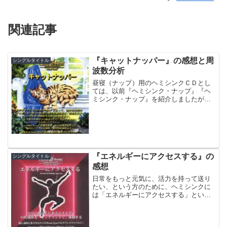
関連記事
『キャットナッパー』の感想と周
シングルタイトル
波数分析
昼寝（ナップ）用のヘミシンクＣＤとし
ては、以前『ヘミシンク・ナップ』『ヘ
ミシンク・ナップ』を紹介しましたが、
同じ目的のものとして『キャットナッパ
ー』があります。『ヘミシンク・ナッ
プ』は、音声ガイドが入っていませんで
したが、『キャットナッパー...
『エネルギーにアクセスする』の
シングルタイトル
感想
日常をもっと元気に、活力を持って送り
たい、という方のために、ヘミシンクに
は「エネルギーにアクセスする」という
ＣＤがあります。ヘミシンクでは、この
ＣＤの効果について、次の通り述べてい
ます。「力、敏しょう性、機敏さ、スタ